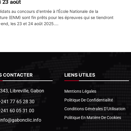
 23 août
idats au concours d'entrée à l'École Nationale de la
ture (ENM) sont fin prêts pour les épreuves qui se tiendront
end, les 23 et 24 août 2025....
S CONTACTER
LIENS UTILES
1343, Libreville, Gabon
Mentions Légales
Politique De Confidentialité
+241 77 65 28 30
Conditions Générales D’Utilisation
+241 60 05 31 00
Politique En Matière De Cookies
info@gabonclic.info