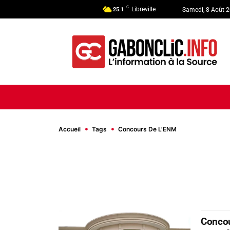
C
Libreville
25.1
Samedi, 8 Août 
ACCUEIL
ACTUALITÉ
POLI
Accueil
Tags
Concours De L'ENM
Concou