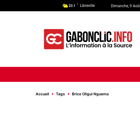
C
Libreville
23.1
Dimanche, 9 Aoû
ACCUEIL
ACTUALITÉ
POLI
Accueil
Tags
Brice Oligui Nguema