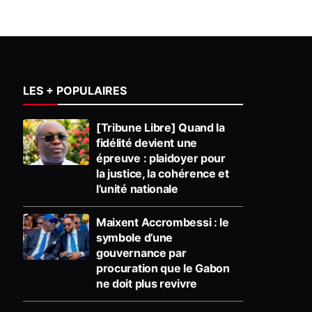
LES + POPULAIRES
[Tribune Libre] Quand la
fidélité devient une
épreuve : plaidoyer pour
la justice, la cohérence et
l’unité nationale
Maixent Accrombessi : le
symbole d’une
gouvernance par
procuration que le Gabon
ne doit plus revivre