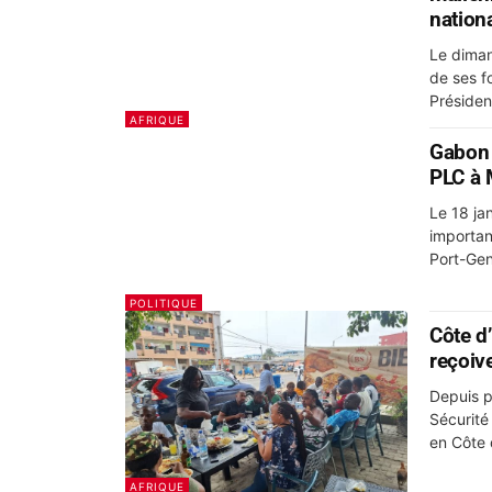
nation
Le diman
de ses f
Président
AFRIQUE
Gabon 
PLC à
Le 18 ja
importan
Port-Gen
POLITIQUE
Côte d
reçoiv
Depuis p
Sécurité
en Côte d
AFRIQUE