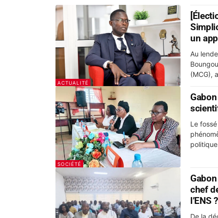
[Élect
Simpli
un appe
Au lende
Boungou
(MCG), a 
ACTUALITÉ
Gabon :
scient
Le fossé
phénomèn
politiqu
SOCIÉTÉ
Gabon :
chef de
l’ENS ?
De la dé