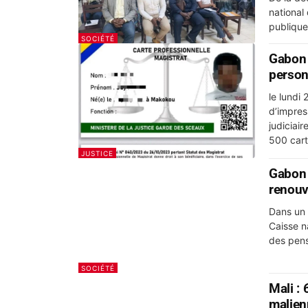
national
publique
SOCIÉTÉ
Gabon 
person
le lundi 
d’impres
judiciair
500 cart
JUSTICE
Gabon 
renouv
Dans un 
Caisse n
des pensi
SOCIÉTÉ
Mali :
malien