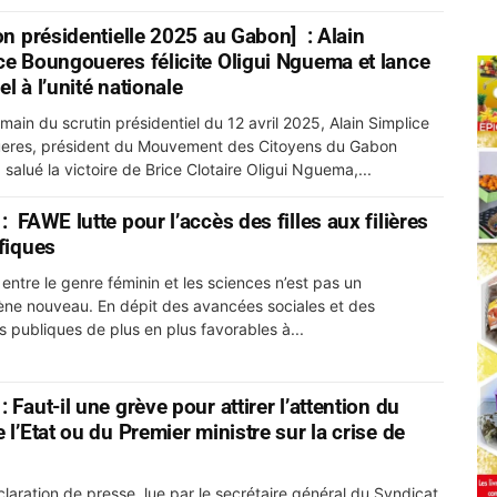
ion présidentielle 2025 au Gabon] : Alain
ce Boungoueres félicite Oligui Nguema et lance
l à l’unité nationale
main du scrutin présidentiel du 12 avril 2025, Alain Simplice
eres, président du Mouvement des Citoyens du Gabon
salué la victoire de Brice Clotaire Oligui Nguema,...
 FAWE lutte pour l’accès des filles aux filières
ifiques
 entre le genre féminin et les sciences n’est pas un
e nouveau. En dépit des avancées sociales et des
es publiques de plus en plus favorables à...
 Faut-il une grève pour attirer l’attention du
 l’Etat ou du Premier ministre sur la crise de
claration de presse, lue par le secrétaire général du Syndicat