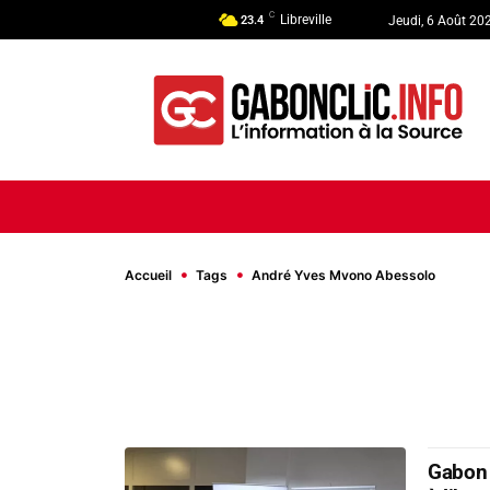
C
Libreville
23.4
Jeudi, 6 Août 20
ACCUEIL
ACTUALITÉ
POLI
Accueil
Tags
André Yves Mvono Abessolo
Gabon 