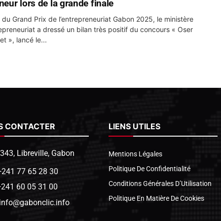
neur lors de la grande finale
r du Grand Prix de l’entrepreneuriat Gabon 2025, le ministère
repreneuriat a dressé un bilan très positif du concours « Oser
t », lancé le...
S CONTACTER
LIENS UTILES
1343, Libreville, Gabon
Mentions Légales
Politique De Confidentialité
+241 77 65 28 30
Conditions Générales D’Utilisation
+241 60 05 31 00
Politique En Matière De Cookies
info@gabonclic.info