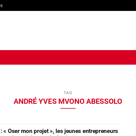
26
TIQUE
ECONOMIE
SOCIÉTÉ
INTERVIEW
SPORT
TRIB
TAG
ANDRÉ YVES MVONO ABESSOLO
: « Oser mon projet », les jeunes entrepreneurs