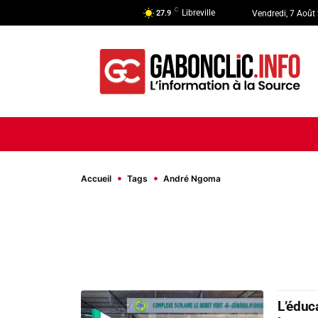
C
Libreville
27.9
Vendredi, 7 Août
ACCUEIL
ACTUALITÉ
POLI
Accueil
Tags
André Ngoma
L’éduc