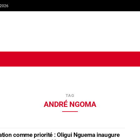
 2026
TIQUE
ECONOMIE
SOCIÉTÉ
INTERVIEW
SPORT
TRIB
TAG
ANDRÉ NGOMA
ation comme priorité : Oligui Nguema inaugure