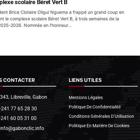
plexe scolaire Béret Vert B
dent Brice Clotaire Oligui Nguema a frappé un grand coup en
nt le complexe scolaire Béret Vert B, à trois semaines de la
2025-2026. Nommée en l'honneur...
S CONTACTER
LIENS UTILES
1343, Libreville, Gabon
Mentions Légales
Politique De Confidentialité
+241 77 65 28 30
Conditions Générales D’Utilisation
+241 60 05 31 00
Politique En Matière De Cookies
info@gabonclic.info