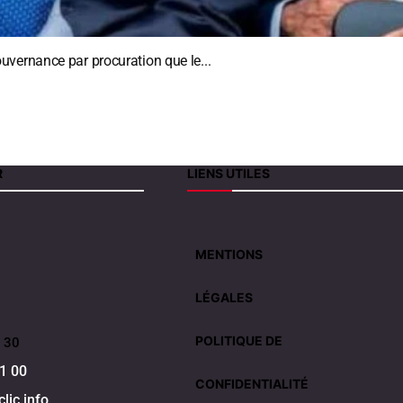
vernance par procuration que le...
R
LIENS UTILES
MENTIONS
LÉGALES
POLITIQUE DE
 30
1 00
CONFIDENTIALITÉ
lic.info