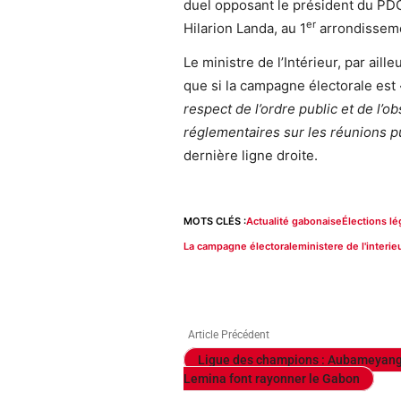
duel opposant le président du PDG
er
Hilarion Landa, au 1
arrondissem
Le ministre de l’Intérieur, par ail
que si la campagne électorale est
respect de l’ordre public et de l’o
réglementaires sur les réunions p
dernière ligne droite.
MOTS CLÉS :
Actualité gabonaise
Élections lé
La campagne électorale
ministere de l'interie
Article Précédent
Ligue des champions : Aubameyang
Lemina font rayonner le Gabon