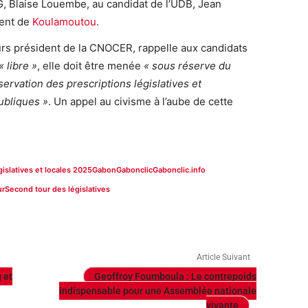
, Blaise Louembe, au candidat de l’UDB, Jean
ent de
Koulamoutou
.
leurs président de la CNOCER, rappelle aux candidats
« libre »
, elle doit être menée
« sous réserve du
bservation des prescriptions législatives et
ubliques »
. Un appel au civisme à l’aube de cette
gislatives et locales 2025
Gabon
Gabonclic
Gabonclic.info
ur
Second tour des législatives
Article Suivant
 et
Geoffroy Foumboula : Le contrepoids
indispensable pour une Assemblée nationale
vivante