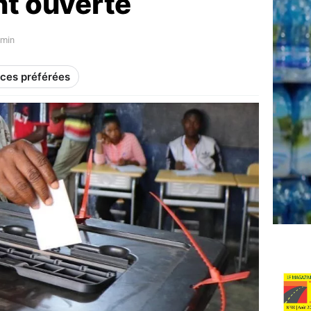
nt ouverte
4min
rces préférées