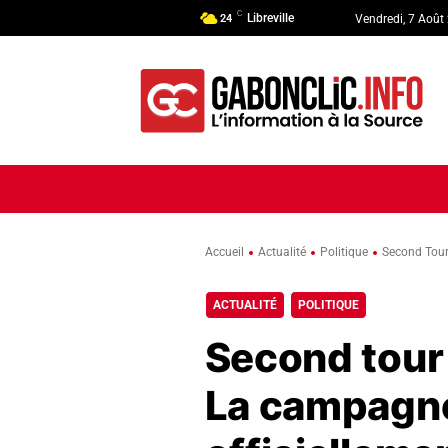
C
Libreville
24
Vendredi, 7 Août
ACCUEIL
ACTUALITÉ
POLI
Accueil
Actualité
Politique
Second Tour 
ACTUALITÉ
POLITIQUE
Second tour 
La campagne