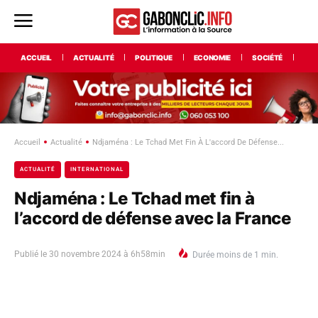
ACCUEIL
ACTUALITÉ
POLITIQUE
ECONOMIE
SOCIÉTÉ
INT
Accueil
Actualité
Ndjaména : Le Tchad Met Fin À L'accord De Défense...
ACTUALITÉ
INTERNATIONAL
Ndjaména : Le Tchad met fin à
l’accord de défense avec la France
Publié le
30 novembre 2024 à 6h58min
Durée
moins de 1
min.