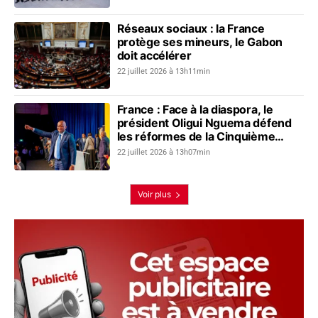
Réseaux sociaux : la France
protège ses mineurs, le Gabon
doit accélérer
22 juillet 2026 à 13h11min
France : Face à la diaspora, le
président Oligui Nguema défend
les réformes de la Cinquième
République gabonaise
22 juillet 2026 à 13h07min
Voir plus