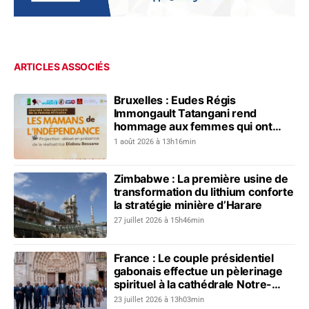
ARTICLES ASSOCIÉS
Bruxelles : Eudes Régis
Immongault Tatangani rend
hommage aux femmes qui ont
écrit l’histoire des indépendances
1 août 2026 à 13h16min
Zimbabwe : La première usine de
transformation du lithium conforte
la stratégie minière d’Harare
27 juillet 2026 à 15h46min
France : Le couple présidentiel
gabonais effectue un pèlerinage
spirituel à la cathédrale Notre-
Dame de Paris
23 juillet 2026 à 13h03min