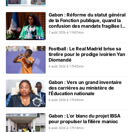
Gabon : Réforme du statut général
de la Fonction publique, quand la
confusion des mandats fragilise le
dialogue social
7 août 2026 à 11h07min
Football : Le Real Madrid brise sa
tirelire pour le prodige ivoirien Yan
Diomandé
6 août 2026 à 17h42min
Gabon : Vers un grand inventaire
des carrières au ministère de
l’Éducation nationale
6 août 2026 à 17h33min
Gabon : L’or blanc du projet IBSA
pour propulser la filière manioc
6 août 2026 à 17h14min