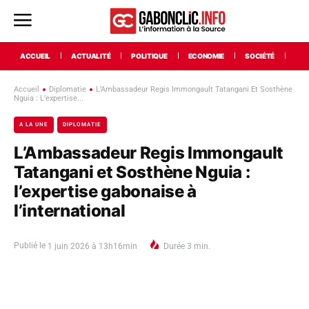
ACCUEIL
ACTUALITÉ
POLITIQUE
ECONOMIE
SOCIÉTÉ
INT
Accueil
Diplomatie
L’Ambassadeur Regis Immongault Tatangani Et Sosthène
Nguia : L’expertise...
A LA UNE
DIPLOMATIE
L’Ambassadeur Regis Immongault
Tatangani et Sosthène Nguia :
l’expertise gabonaise à
l’international
Publié le
1 juin 2026 à 13h16min
Durée
3
min.