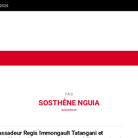
 2026
TIQUE
ECONOMIE
SOCIÉTÉ
INTERVIEW
SPORT
TRIB
TAG
SOSTHÈNE NGUIA
ssadeur Regis Immongault Tatangani et