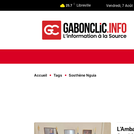
C
Libreville
25.7
Vendredi, 7 Août
ACCUEIL
ACTUALITÉ
POLI
Accueil
Tags
Sosthène Nguia
L’Amba