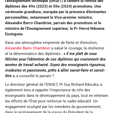
l’enseignement technique (ENSET) a célébré la remise des
diplômes des 49e (2023) et 50e (2024) promotions. Une
cérémonie grandiose, marquée par la présence d’éminentes
personnalités, notamment le Vice-premier ministre,
Alexandre Barro Chambrier, parrain des promotions et le
ministre de l’Enseignement supérieur, le Pr Hervé Ndoume
Essingone.
Dans une atmosphère empreinte de fierté et d’émotion,
Alexandre Barro Chambrier
a salué le courage, la résilience
et la détermination des diplômés :
« Il me plaît de vous
féliciter pour l’obtention de ces diplômes qui couronnent des
années de travail acharné. Soyez des enseignants rigoureux,
modestes et passionnés, prêts à allier savoir-faire et savoir-
être »,
a conseillé le parrain ?
Le directeur général de l’ENSET, Pr Guy Richard Kibouka, a
également tenu à rappeler l’importance du rôle des
enseignants dans le développement du pays, tout en réitérant
les efforts de l’État pour renforcer le cadre éducatif. Un
engagement souligné par les membres du gouvernement,
dans le prolongement de la vision du Président de la