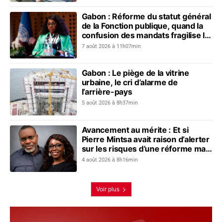
Gabon : Réforme du statut général
de la Fonction publique, quand la
confusion des mandats fragilise le
dialogue social
7 août 2026 à 11h07min
Gabon : Le piège de la vitrine
urbaine, le cri d’alarme de
l’arrière-pays
5 août 2026 à 8h37min
Avancement au mérite : Et si
Pierre Mintsa avait raison d’alerter
sur les risques d’une réforme mal
préparée ?
4 août 2026 à 8h16min
Voir plus