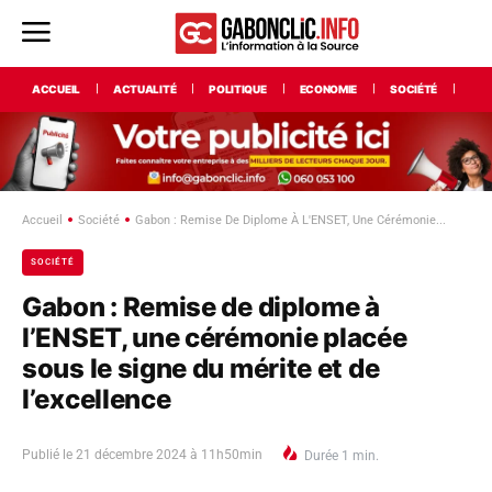
ACCUEIL
ACTUALITÉ
POLITIQUE
ECONOMIE
SOCIÉTÉ
INT
Accueil
Société
Gabon : Remise De Diplome À L'ENSET, Une Cérémonie...
SOCIÉTÉ
Gabon : Remise de diplome à
l’ENSET, une cérémonie placée
sous le signe du mérite et de
l’excellence
Publié le
21 décembre 2024 à 11h50min
Durée
1
min.