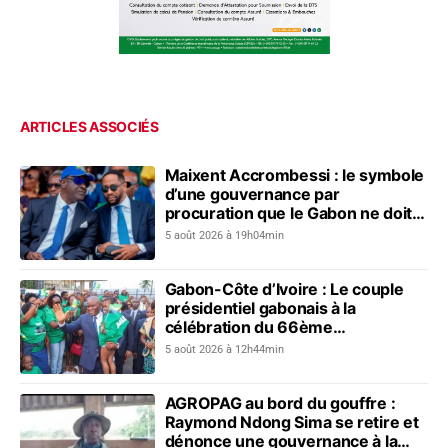
ARTICLES ASSOCIÉS
Maixent Accrombessi : le symbole
d’une gouvernance par
procuration que le Gabon ne doit
plus revivre
5 août 2026 à 19h04min
Gabon-Côte d’Ivoire : Le couple
présidentiel gabonais à la
célébration du 66ème
anniversaire de l’indépendance
5 août 2026 à 12h44min
ivoirienne
AGROPAG au bord du gouffre :
Raymond Ndong Sima se retire et
dénonce une gouvernance à la