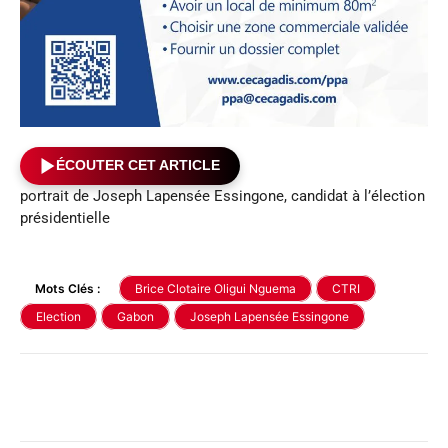
ÉCOUTER CET ARTICLE
portrait de Joseph Lapensée Essingone, candidat à l’élection
présidentielle
Mots Clés :
Brice Clotaire Oligui Nguema
CTRI
Election
Gabon
Joseph Lapensée Essingone