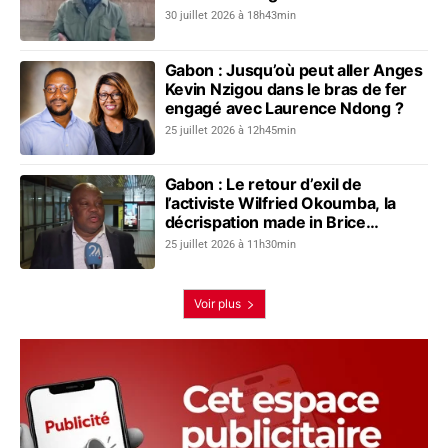
dérive
30 juillet 2026 à 18h43min
Gabon : Jusqu’où peut aller Anges
Kevin Nzigou dans le bras de fer
engagé avec Laurence Ndong ?
25 juillet 2026 à 12h45min
Gabon : Le retour d’exil de
l’activiste Wilfried Okoumba, la
décrispation made in Brice
Clotaire Oligui Nguema
25 juillet 2026 à 11h30min
Voir plus