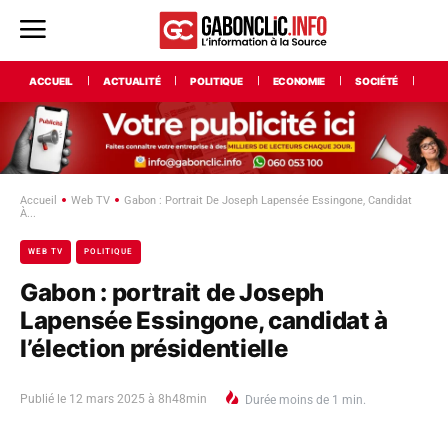
ACCUEIL
ACTUALITÉ
POLITIQUE
ECONOMIE
SOCIÉTÉ
INT
Accueil
Web TV
Gabon : Portrait De Joseph Lapensée Essingone, Candidat
À...
WEB TV
POLITIQUE
Gabon : portrait de Joseph
Lapensée Essingone, candidat à
l’élection présidentielle
Publié le
12 mars 2025 à 8h48min
Durée
moins de 1
min.