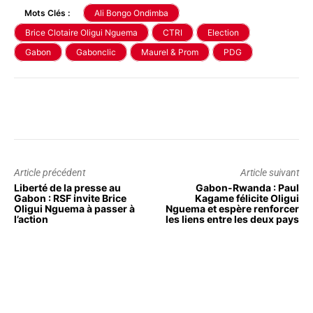
Mots Clés :
Ali Bongo Ondimba
Brice Clotaire Oligui Nguema
CTRI
Election
Gabon
Gabonclic
Maurel & Prom
PDG
Article précédent
Article suivant
Liberté de la presse au
Gabon-Rwanda : Paul
Gabon : RSF invite Brice
Kagame félicite Oligui
Oligui Nguema à passer à
Nguema et espère renforcer
l’action
les liens entre les deux pays