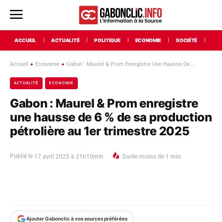
ACCUEIL
ACTUALITÉ
POLITIQUE
ECONOMIE
SOCIÉTÉ
INT
Accueil
Economie
Gabon : Maurel & Prom Enregistre Une Hausse De...
ACTUALITÉ
ECONOMIE
Gabon : Maurel & Prom enregistre
une hausse de 6 % de sa production
pétrolière au 1er trimestre 2025
Publié le
17 avril 2025 à 21h10min
Durée
moins de 1
min.
Ajouter Gabonclic à vos sources préférées