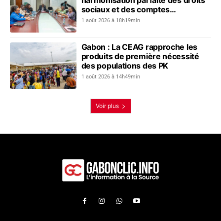
sociaux et des comptes
transfrontaliers
1 août 2026 à 18h19min
Gabon : La CEAG rapproche les
produits de première nécessité
des populations des PK
1 août 2026 à 14h49min
Voir plus