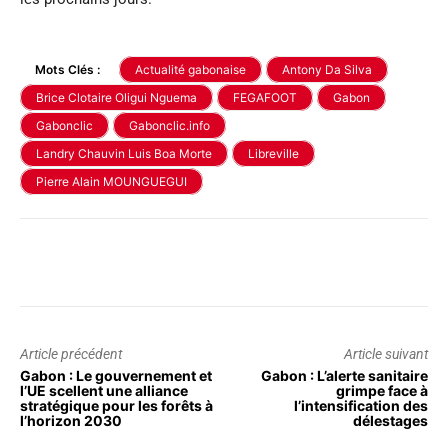
Mots Clés :
Actualité gabonaise
Antony Da Silva
Brice Clotaire Oligui Nguema
FEGAFOOT
Gabon
Gabonclic
Gabonclic.info
Landry Chauvin Luis Boa Morte
Libreville
Pierre Alain MOUNGUEGUI
Article précédent
Article suivant
Gabon : Le gouvernement et
Gabon : L’alerte sanitaire
l’UE scellent une alliance
grimpe face à
stratégique pour les forêts à
l’intensification des
l’horizon 2030
délestages