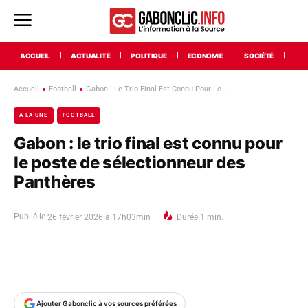
ACCUEIL
ACTUALITÉ
POLITIQUE
ECONOMIE
SOCIÉTÉ
INT
Accueil
Football
Gabon : Le Trio Final Est Connu Pour Le...
A LA UNE
FOOTBALL
Gabon : le trio final est connu pour
le poste de sélectionneur des
Panthères
Publié le
26 février 2026 à 17h03min
Durée
1
min.
Ajouter Gabonclic à vos sources préférées