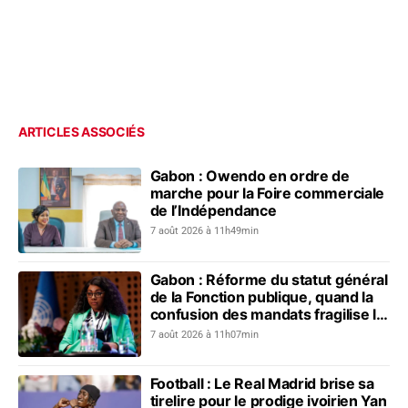
ARTICLES ASSOCIÉS
Gabon : Owendo en ordre de
marche pour la Foire commerciale
de l’Indépendance
7 août 2026 à 11h49min
Gabon : Réforme du statut général
de la Fonction publique, quand la
confusion des mandats fragilise le
dialogue social
7 août 2026 à 11h07min
Football : Le Real Madrid brise sa
tirelire pour le prodige ivoirien Yan