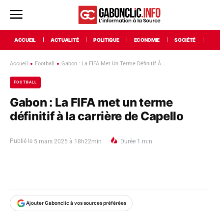
ACCUEIL
ACTUALITÉ
POLITIQUE
ECONOMIE
SOCIÉTÉ
INT
Accueil
Football
Gabon : La FIFA Met Un Terme Définitif À...
FOOTBALL
Gabon : La FIFA met un terme
définitif à la carrière de Capello
Publié le
5 mars 2025 à 18h22min
Durée
1
min.
Ajouter Gabonclic à vos sources préférées