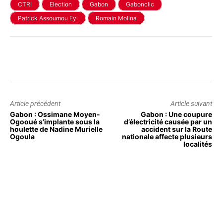
CTRI
Election
Gabon
Gabonclic
Patrick Assoumou Eyi
Romain Molina
Article précédent
Article suivant
Gabon : Ossimane Moyen-
Gabon : Une coupure
Ogooué s’implante sous la
d’électricité causée par un
houlette de Nadine Murielle
accident sur la Route
Ogoula
nationale affecte plusieurs
localités