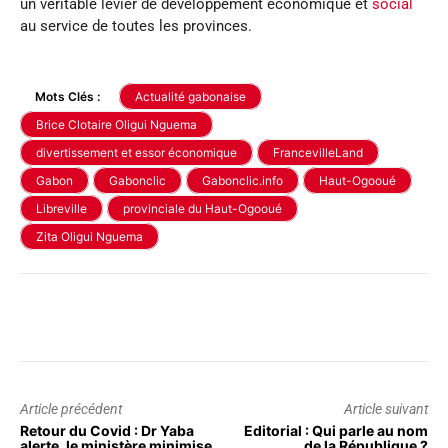
un véritable levier de développement économique et
social
au service de toutes les provinces.
Mots Clés :
Actualité gabonaise
Brice Clotaire Oligui Nguema
divertissement et essor économique
FrancevilleLand
Gabon
Gabonclic
Gabonclic.info
Haut-Ogooué
Libreville
provinciale du Haut-Ogooué
Zita Oligui Nguema
Article précédent
Article suivant
Retour du Covid : Dr Yaba
Editorial : Qui parle au nom
alerte, le ministère minimise
de la République ?