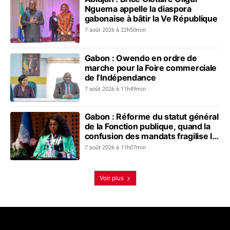
Nguema appelle la diaspora
gabonaise à bâtir la Ve République
7 août 2026 à 22h50min
Gabon : Owendo en ordre de
marche pour la Foire commerciale
de l’Indépendance
7 août 2026 à 11h49min
Gabon : Réforme du statut général
de la Fonction publique, quand la
confusion des mandats fragilise le
dialogue social
7 août 2026 à 11h07min
Voir plus