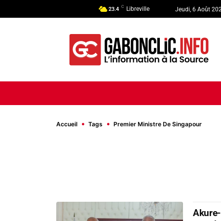
C
Libreville
23.4
Jeudi, 6 Août 20
ACCUEIL
ACTUALITÉ
POLI
Accueil
Tags
Premier Ministre De Singapour
Akure-