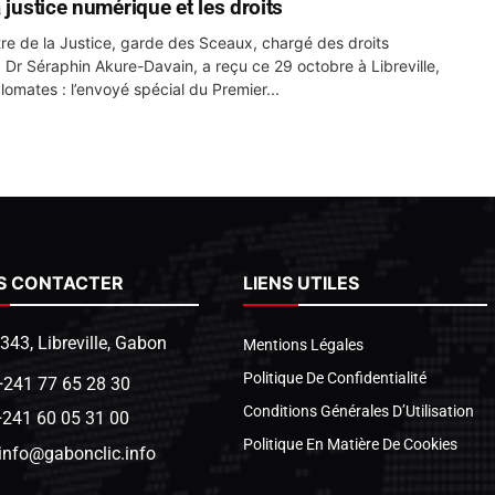
 justice numérique et les droits
tre de la Justice, garde des Sceaux, chargé des droits
 Dr Séraphin Akure-Davain, a reçu ce 29 octobre à Libreville,
lomates : l’envoyé spécial du Premier...
S CONTACTER
LIENS UTILES
1343, Libreville, Gabon
Mentions Légales
Politique De Confidentialité
+241 77 65 28 30
Conditions Générales D’Utilisation
+241 60 05 31 00
Politique En Matière De Cookies
info@gabonclic.info