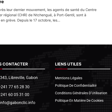
ve
rès leur dernier mouvement, les agents de santé du Centre
ier régional (CHR) de Ntchengué, à Port-Gentil, sont à
en grève. Depuis le 17 octobre, les...
S CONTACTER
LIENS UTILES
1343, Libreville, Gabon
Mentions Légales
Politique De Confidentialité
+241 77 65 28 30
Conditions Générales D’Utilisation
+241 60 05 31 00
Politique En Matière De Cookies
info@gabonclic.info