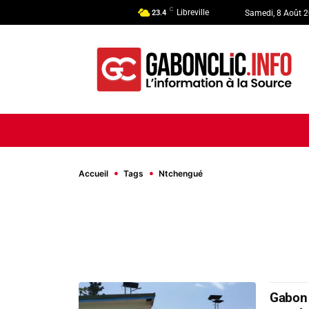
C
Libreville
23.4
Samedi, 8 Août 
ACCUEIL
ACTUALITÉ
POLI
Accueil
Tags
Ntchengué
Gabon 