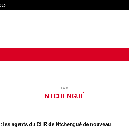
2026
TIQUE
ECONOMIE
SOCIÉTÉ
INTERVIEW
SPORT
TRIB
TAG
NTCHENGUÉ
: les agents du CHR de Ntchengué de nouveau