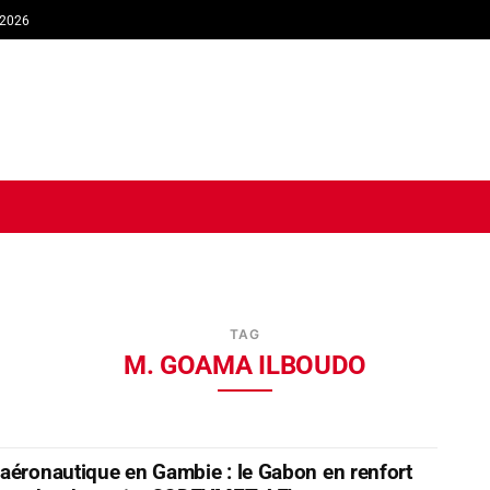
 2026
TIQUE
ECONOMIE
SOCIÉTÉ
INTERVIEW
SPORT
TRIB
TAG
M. GOAMA ILBOUDO
aéronautique en Gambie : le Gabon en renfort