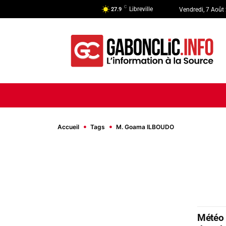
C
Libreville
27.9
Vendredi, 7 Août
ACCUEIL
ACTUALITÉ
POLI
Accueil
Tags
M. Goama ILBOUDO
Météo 