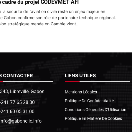
e cadre du projet CODEVMET-AFI
 la sécurité de l’aviation civile reste un enjeu majeur en
 le Gabon confirme son rôle de partenaire technique régional.
ion stratégique menée en Gambie vient...
S CONTACTER
LIENS UTILES
1343, Libreville, Gabon
Mentions Légales
Politique De Confidentialité
+241 77 65 28 30
Conditions Générales D’Utilisation
+241 60 05 31 00
Politique En Matière De Cookies
info@gabonclic.info