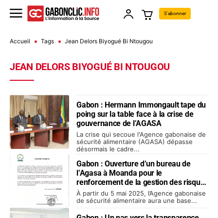
S'abonner
Accueil
Tags
Jean Delors Biyogué Bi Ntougou
JEAN DELORS BIYOGUÉ BI NTOUGOU
Gabon : Hermann Immongault tape du
poing sur la table face à la crise de
gouvernance de l’AGASA
La crise qui secoue l'Agence gabonaise de
sécurité alimentaire (AGASA) dépasse
désormais le cadre...
Gabon : Ouverture d’un bureau de
l’Agasa à Moanda pour le
renforcement de la gestion des risques
phytosanitaires
À partir du 5 mai 2025, l’Agence gabonaise
de sécurité alimentaire aura une base...
Gabon : Un pas vers la transparence