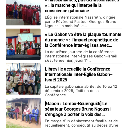
» : la marche qui interpelle la
conscience gabonaise
L’Église internationale Nazareth, dirigée
par le Révérend Pasteur Georges Bruno
Ngoussi, a mobilisé le...
« Le Gabon va être la plaque tournante
du monde » : l’impact prophétique de
la Conférence inter-églises avec
Israël.
La deuxième journée de la conférence
internationale inter-églises Gabon–Israël
s’est tenue hier, jeudi 11...
Libreville accueille la Conférence
internationale inter-Église Gabon–
Israël 2025
La capitale gabonaise abrite, du 10 au 12
décembre 2025, l’édition de la
Conférence...
[Gabon : Lombo-Bouenguidi] Le
sénateur Georges Bruno Ngoussi
s’engage à porter la voix des
populations au Président Oligui
En marge d’un déplacement familial et de
Nguema
recueillement, consécutif au décès d’une