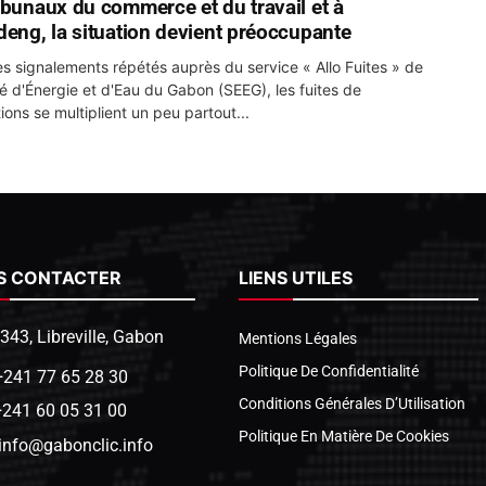
ibunaux du commerce et du travail et à
deng, la situation devient préoccupante
es signalements répétés auprès du service « Allo Fuites » de
té d'Énergie et d'Eau du Gabon (SEEG), les fuites de
ions se multiplient un peu partout...
S CONTACTER
LIENS UTILES
1343, Libreville, Gabon
Mentions Légales
Politique De Confidentialité
+241 77 65 28 30
Conditions Générales D’Utilisation
+241 60 05 31 00
Politique En Matière De Cookies
info@gabonclic.info