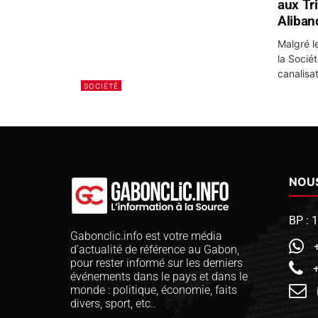
aux Tr
Aliban
Malgré l
la Socié
canalisat
SOCIÉTÉ
NOU
BP : 
Gabonclic.info est votre média
d’actualité de référence au Gabon,
pour rester informé sur les derniers
événements dans le pays et dans le
monde : politique, économie, faits
divers, sport, etc..