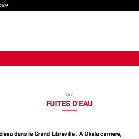
 2026
TIQUE
ECONOMIE
SOCIÉTÉ
INTERVIEW
SPORT
TRIB
TAG
FUITES D’EAU
d’eau dans le Grand Libreville : A Okala carriere,