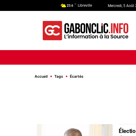
C
Libreville
23.6
Mercredi, 5 Août
ACCUEIL
ACTUALITÉ
POLI
Accueil
Tags
Écartés
Électio