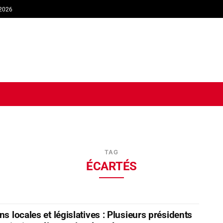
 2026
TIQUE
ECONOMIE
SOCIÉTÉ
INTERVIEW
SPORT
TRIB
TAG
ÉCARTÉS
ns locales et législatives : Plusieurs présidents