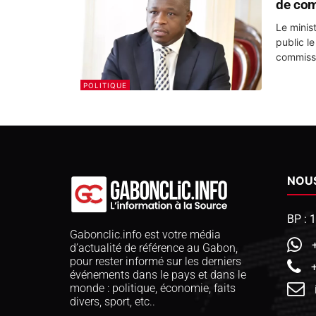
de com
Le minis
public l
commissi
POLITIQUE
NOU
BP : 
Gabonclic.info est votre média
d’actualité de référence au Gabon,
pour rester informé sur les derniers
événements dans le pays et dans le
monde : politique, économie, faits
divers, sport, etc..