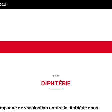
 2026
TIQUE
ECONOMIE
SOCIÉTÉ
INTERVIEW
SPORT
TRIB
TAG
DIPHTÉRIE
mpagne de vaccination contre la diphtérie dans