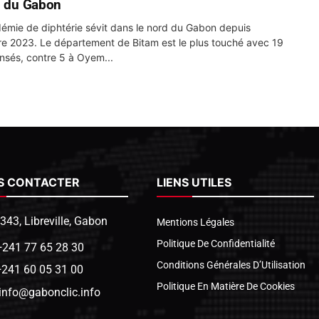
d du Gabon
émie de diphtérie sévit dans le nord du Gabon depuis
 2023. Le département de Bitam est le plus touché avec 19
nsés, contre 5 à Oyem...
S CONTACTER
LIENS UTILES
1343, Libreville, Gabon
Mentions Légales
Politique De Confidentialité
+241 77 65 28 30
Conditions Générales D’Utilisation
+241 60 05 31 00
Politique En Matière De Cookies
info@gabonclic.info