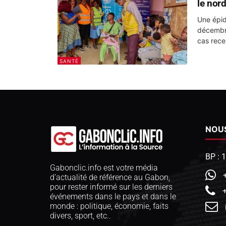
le nor
Une épid
décembre
cas rece
SANTÉ
NOU
BP : 
Gabonclic.info est votre média
d’actualité de référence au Gabon,
pour rester informé sur les derniers
événements dans le pays et dans le
monde : politique, économie, faits
divers, sport, etc..