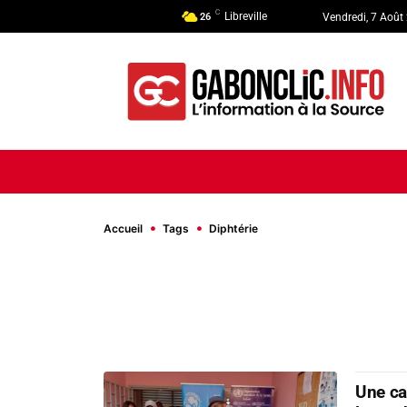
C
Libreville
26
Vendredi, 7 Août
ACCUEIL
ACTUALITÉ
POLI
Accueil
Tags
Diphtérie
Une ca