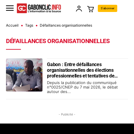
S'abonner
Accueil
Tags
Défaillances organisationnelles
DÉFAILLANCES ORGANISATIONNELLES
Gabon : Entre défaillances
organisationnelles des élections
professionnelles et tentatives de
diversion sur le mode de scrutin
Depuis la publication du communiqué
n°0025/CNEP du 7 mai 2026, le débat
autour des...
- Publicité -