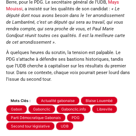
Berre, pour le PDG. Le secrétaire général de l’UDB,
Mays
Mouissi
, a insisté sur les qualités de son candidat :
« Le
député dont nous avons besoin dans le 1er arrondissement
de Lambaréné, c’est un député qui sera au travail, qui vous
rendra compte, qui sera proche de vous, et Paul Marie
Gondjout réunit toutes ces qualités. Il est la meilleure carte
de cet arrondissement »
.
À quelques heures du scrutin, la tension est palpable. Le
PDG s’attache à défendre ses bastions historiques, tandis
que l’UDB cherche à capitaliser sur les résultats du premier
tour. Dans ce contexte, chaque voix pourrait peser lourd dans
l’issue du second tour.
Mots Clés :
Actualité gabonaise
Blaise Louembé
Gabon
Gabonclic
Gabonclic.info
Libreville
Parti Démocratique Gabonais
PDG
Second tour législative
UDB