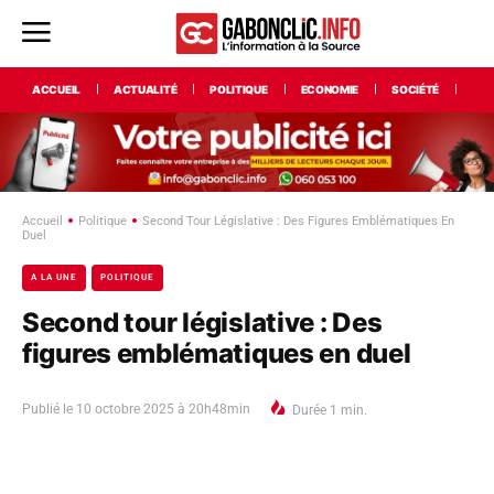
ACCUEIL
ACTUALITÉ
POLITIQUE
ECONOMIE
SOCIÉTÉ
INT
Accueil
Politique
Second Tour Législative : Des Figures Emblématiques En
Duel
A LA UNE
POLITIQUE
Second tour législative : Des
figures emblématiques en duel
Publié le
10 octobre 2025 à 20h48min
Durée
1
min.