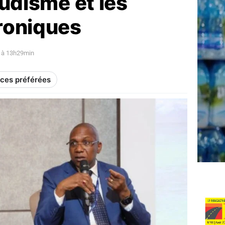
ludisme et les
roniques
 à 13h29min
rces préférées