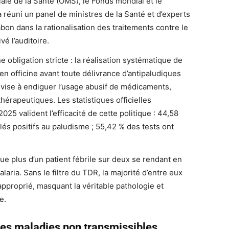
ale de la Santé (OMS), le Fonds mondial et le
 réuni un panel de ministres de la Santé et d’experts
bon dans la rationalisation des traitements contre le
é l’auditoire.
obligation stricte : la réalisation systématique de
n officine avant toute délivrance d’antipaludiques
vise à endiguer l’usage abusif de médicaments,
hérapeutiques. Les statistiques officielles
25 valident l’efficacité de cette politique : 44,58
lés positifs au paludisme ; 55,42 % des tests ont
e plus d’un patient fébrile sur deux se rendant en
laria. Sans le filtre du TDR, la majorité d’entre eux
pproprié, masquant la véritable pathologie et
e.
des maladies non transmissibles