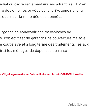
diat du cadre réglementaire encadrant les TDR en
oire des officines privées dans le Système national
n d’optimiser la remontée des données
r l’urgence de concevoir des mécanismes de
 L’objectif est de garantir une couverture maladie
e coût élevé et à long terme des traitements liés aux
ainsi les ménages de dépenses de santé
ire Oligui Nguema
Gabon
Gabonclic
Gabonclic.info
GENEVE
Libreville
Article Suivant