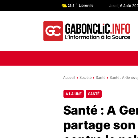
C
Libreville
23.5
Jeudi, 6 Août 20
ACCUEIL
ACTUALITÉ
POLI
Accueil
Société
Santé
Santé : A Genève
A LA UNE
SANTÉ
Santé : A Ge
partage son 