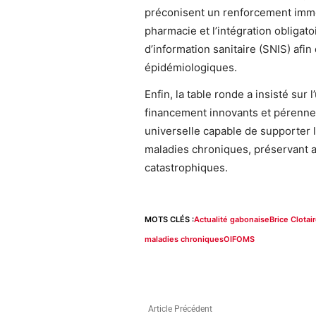
préconisent un renforcement immé
pharmacie et l’intégration obligat
d’information sanitaire (SNIS) afi
épidémiologiques.
Enfin, la table ronde a insisté su
financement innovants et pérennes.
universelle capable de supporter l
maladies chroniques, préservant 
catastrophiques.
MOTS CLÉS :
Actualité gabonaise
Brice Clota
maladies chroniques
OIF
OMS
Article Précédent