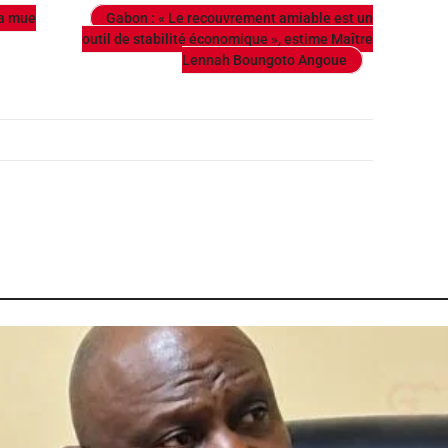
sa mue
Gabon : « Le recouvrement amiable est un
outil de stabilité économique », estime Maître
Lennah Boungoto Angoue