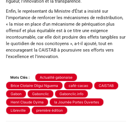
rigueur, l’innovation et la transparence.
Enfin, le représentant du Ministre d’État a insisté sur
l’importance de renforcer les mécanismes de redistribution,
« la mise en place d’un mécanisme de péréquation plus
offensif et plus équitable est à ce titre une exigence
incontournable, car elle doit produire des effets tangibles sur
le quotidien de nos concitoyens », a-t-il ajouté, tout en
encourageant la CAISTAB à poursuivre ses efforts vers
l’excellence et l’innovation.
Mots Clés :
Actualité gabonaise
Brice Clotaire Oligui Nguema
café-cacao
CAISTAB
Gabon
Gabonclic
Gabonclic.info
Henri Claude Oyima
la Journée Portes Ouvertes
Libreville
première édition