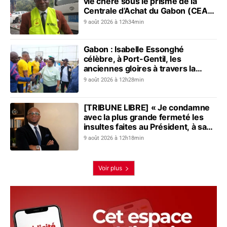
vie chère sous le prisme de la
Centrale d’Achat du Gabon (CEAG)
: le constat du Réseau pour...
9 août 2026 à 12h34min
Gabon : Isabelle Essonghé
célèbre, à Port-Gentil, les
anciennes gloires à travers la
première édition du Tournoi des
9 août 2026 à 12h28min
vétérans du sport
[TRIBUNE LIBRE] « Je condamne
avec la plus grande fermeté les
insultes faites au Président, à sa
mère, à son épouse et au peuple
9 août 2026 à 12h18min
gabonais »
Voir plus