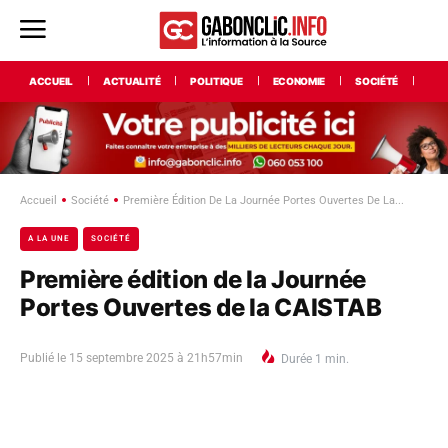
ACCUEIL
ACTUALITÉ
POLITIQUE
ECONOMIE
SOCIÉTÉ
INT
Accueil
Société
Première Édition De La Journée Portes Ouvertes De La...
A LA UNE
SOCIÉTÉ
Première édition de la Journée
Portes Ouvertes de la CAISTAB
Publié le
15 septembre 2025 à 21h57min
Durée
1
min.