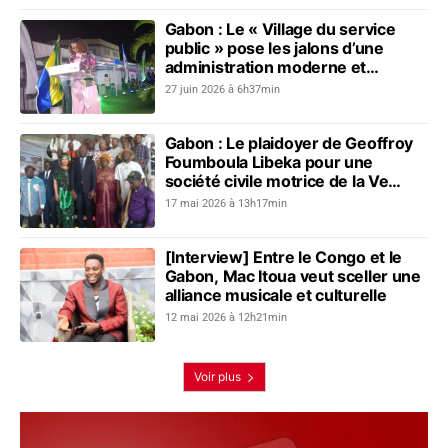
Gabon : Le « Village du service
public » pose les jalons d’une
administration moderne et
connectée
27 juin 2026 à 6h37min
Gabon : Le plaidoyer de Geoffroy
Foumboula Libeka pour une
société civile motrice de la Ve
République
17 mai 2026 à 13h17min
[Interview] Entre le Congo et le
Gabon, Mac Itoua veut sceller une
alliance musicale et culturelle
12 mai 2026 à 12h21min
Voir plus