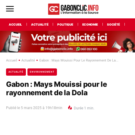
ACCUEIL
ACTUALITÉ
POLITIQUE
ECONOMIE
SOCIÉTÉ
INT
Accueil
Actualité
Gabon : Mays Mouissi Pour Le Rayonnement De La...
ACTUALITÉ
ENVIRONNEMENT
Gabon : Mays Mouissi pour le
rayonnement de la Dola
Publié le
5 mars 2025 à 19h18min
Durée
1
min.