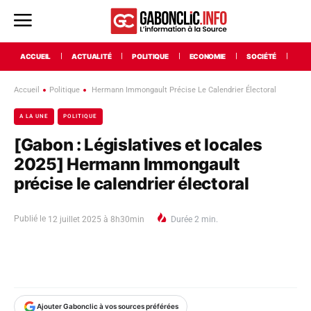
ACCUEIL
ACTUALITÉ
POLITIQUE
ECONOMIE
SOCIÉTÉ
INT
Accueil
Politique
Hermann Immongault Précise Le Calendrier Électoral
A LA UNE
POLITIQUE
[Gabon : Législatives et locales
2025] Hermann Immongault
précise le calendrier électoral
Publié le
12 juillet 2025 à 8h30min
Durée
2
min.
Ajouter Gabonclic à vos sources préférées