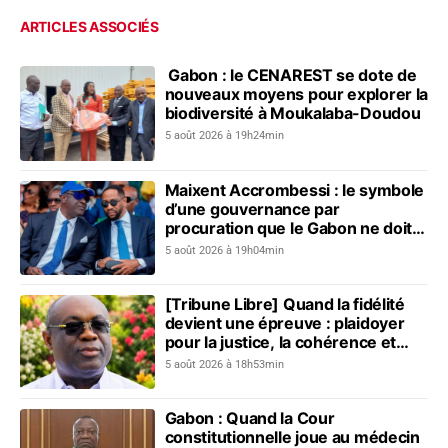
ARTICLES ASSOCIÉS
Gabon : le CENAREST se dote de
nouveaux moyens pour explorer la
biodiversité à Moukalaba-Doudou
5 août 2026 à 19h24min
Maixent Accrombessi : le symbole
d’une gouvernance par
procuration que le Gabon ne doit
plus revivre
5 août 2026 à 19h04min
[Tribune Libre] Quand la fidélité
devient une épreuve : plaidoyer
pour la justice, la cohérence et
l’unité nationale
5 août 2026 à 18h53min
Gabon : Quand la Cour
constitutionnelle joue au médecin