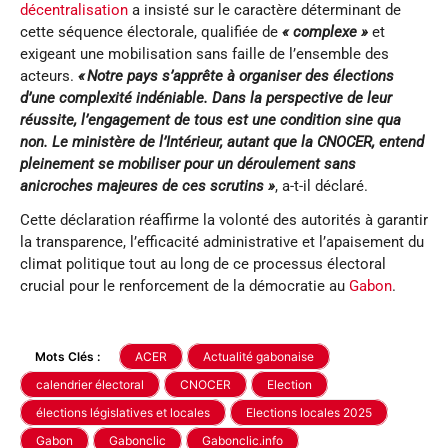
décentralisation
a insisté sur le caractère déterminant de
cette séquence électorale, qualifiée de
« complexe »
et
exigeant une mobilisation sans faille de l’ensemble des
acteurs.
« Notre pays s’apprête à organiser des élections
d’une complexité indéniable. Dans la perspective de leur
réussite, l’engagement de tous est une condition sine qua
non. Le
ministère de l’Intérieur, autant que la CNOCER, entend
pleinement se mobiliser pour un déroulement sans
anicroches majeures de ces scrutins »
, a-t-il déclaré.
Cette déclaration réaffirme la volonté des autorités à garantir
la transparence, l’efficacité administrative et l’apaisement du
climat politique tout au long de ce processus électoral
crucial pour le renforcement de la démocratie au
Gabon
.
Mots Clés :
ACER
Actualité gabonaise
calendrier électoral
CNOCER
Election
élections législatives et locales
Elections locales 2025
Gabon
Gabonclic
Gabonclic.info