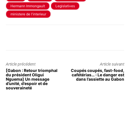
Hermann Immongault
Legislatives
ministere de l'interieur
Article précédent
Article suivant
[Gabon : Retour triomphal
Coupés coupés, fast-food,
du président Oligui
cafétérias… : Le danger est
Nguema] Un message
dans l’assiette au Gabon
d’unité, d’espoir et de
souveraineté