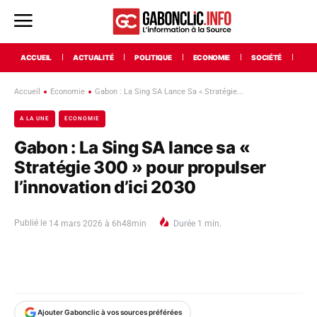
ACCUEIL
ACTUALITÉ
POLITIQUE
ECONOMIE
SOCIÉTÉ
INT
Accueil
Economie
Gabon : La Sing SA Lance Sa « Stratégie...
A LA UNE
ECONOMIE
Gabon : La Sing SA lance sa «
Stratégie 300 » pour propulser
l’innovation d’ici 2030
Publié le
14 mars 2026 à 6h48min
Durée
1
min.
Ajouter Gabonclic à vos sources préférées