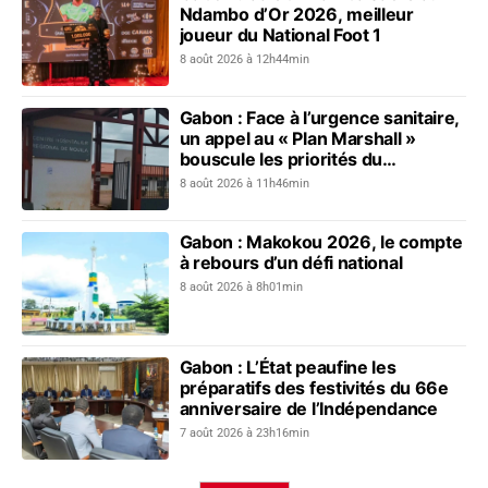
Ndambo d’Or 2026, meilleur
joueur du National Foot 1
8 août 2026 à 12h44min
Gabon : Face à l’urgence sanitaire,
un appel au « Plan Marshall »
bouscule les priorités du
gouvernement
8 août 2026 à 11h46min
Gabon : Makokou 2026, le compte
à rebours d’un défi national
8 août 2026 à 8h01min
Gabon : L’État peaufine les
préparatifs des festivités du 66e
anniversaire de l’Indépendance
7 août 2026 à 23h16min