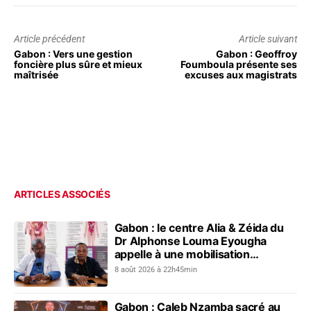
Article précédent
Article suivant
Gabon : Vers une gestion
Gabon : Geoffroy
foncière plus sûre et mieux
Foumboula présente ses
maîtrisée
excuses aux magistrats
ARTICLES ASSOCIÉS
Gabon : le centre Alia & Zéida du
Dr Alphonse Louma Eyougha
appelle à une mobilisation
collective contre les addictions
8 août 2026 à 22h45min
Gabon : Caleb Nzamba sacré au