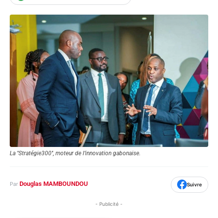
La ''Stratégie300'', moteur de l’innovation gabonaise.
Douglas MAMBOUNDOU
Par
Suivre
- Publicité -