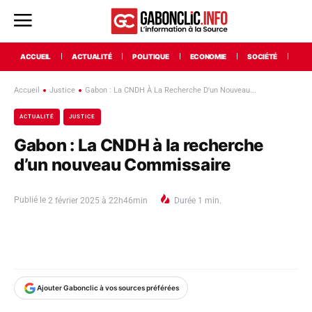
ACCUEIL
ACTUALITÉ
POLITIQUE
ECONOMIE
SOCIÉTÉ
INT
Accueil
Justice
Gabon : La CNDH À La Recherche D'un Nouveau...
ACTUALITÉ
JUSTICE
Gabon : La CNDH à la recherche
d’un nouveau Commissaire
Publié le
2 février 2025 à 22h46min
Durée
1
min.
Ajouter Gabonclic à vos sources préférées