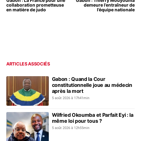
Gabon : La France pour une
Gabon : Thierry Mouyouma
collaboration prometteuse
demeure l’entraîneur de
en matière de judo
l’équipe nationale
ARTICLES ASSOCIÉS
Gabon : Quand la Cour
constitutionnelle joue au médecin
après la mort
5 août 2026 à 17h41min
Wilfried Okoumba et Parfait Eyi : la
même loi pour tous ?
5 août 2026 à 12h55min