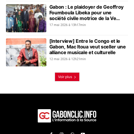
Gabon : Le plaidoyer de Geoffroy
Foumboula Libeka pour une
société civile motrice de la Ve
République
17 mai 2026 à 13h17min
[Interview] Entre le Congo et le
Gabon, Mac Itoua veut sceller une
alliance musicale et culturelle
12 mai 2026 à 12h21min
Voir plus