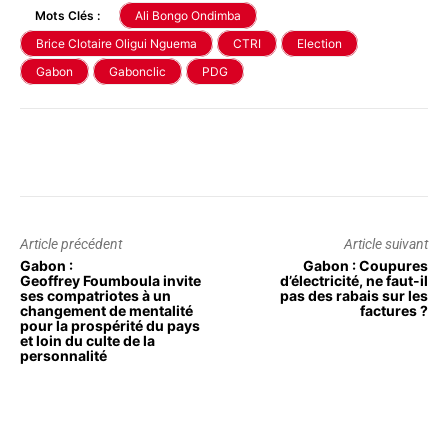
Mots Clés :
Ali Bongo Ondimba
Brice Clotaire Oligui Nguema
CTRI
Election
Gabon
Gabonclic
PDG
Article précédent
Article suivant
Gabon :
Gabon : Coupures
Geoffrey Foumboula invite
d’électricité, ne faut-il
ses compatriotes à un
pas des rabais sur les
changement de mentalité
factures ?
pour la prospérité du pays
et loin du culte de la
personnalité