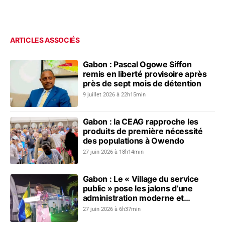
ARTICLES ASSOCIÉS
Gabon : Pascal Ogowe Siffon
remis en liberté provisoire après
près de sept mois de détention
9 juillet 2026 à 22h15min
Gabon : la CEAG rapproche les
produits de première nécessité
des populations à Owendo
27 juin 2026 à 18h14min
Gabon : Le « Village du service
public » pose les jalons d’une
administration moderne et
connectée
27 juin 2026 à 6h37min