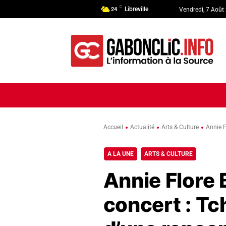
C
Libreville
24
Vendredi, 7 Août
ACCUEIL
ACTUALITÉ
POLI
Accueil
Actualité
Arts & Culture
Annie F
A LA UNE
ARTS & CULTURE
Annie Flore B
concert : T