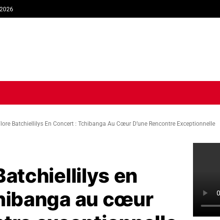
 2026
TIQUE
ECONOMIE
SOCIÉTÉ
INTERVIEW
SPORT
TRIB
lore Batchiellilys En Concert : Tchibanga Au Cœur D’une Rencontre Exceptionnelle
atchiellilys en
chibanga au cœur