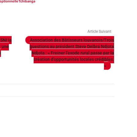
eptionnelle
Tchibanga
Article Suivant
SNI la
Association des Bâtisseurs louvanois/Trois
: une
questions au président Steve Delbra Ndjota
n
Ndjota : « Freiner l’exode rural passe par la
création d’opportunités locales crédibles.
»