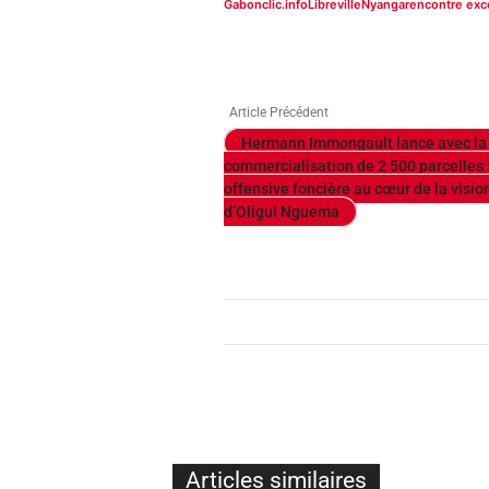
Gabonclic.info
Libreville
Nyanga
rencontre exc
Article Précédent
Hermann Immongault lance avec la 
commercialisation de 2 500 parcelles 
offensive foncière au cœur de la visio
d’Oligui Nguema
Articles similaires