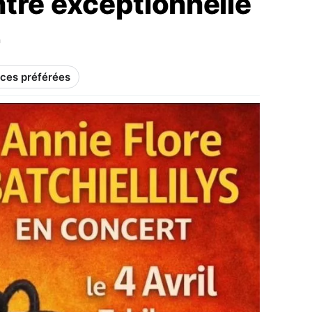
tre exceptionnelle
n
rces préférées