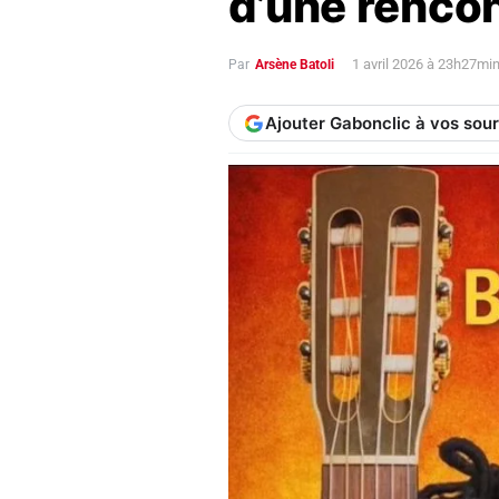
d’une rencon
1 avril 2026 à 23h27mi
Par
Arsène Batoli
Ajouter Gabonclic à vos sou