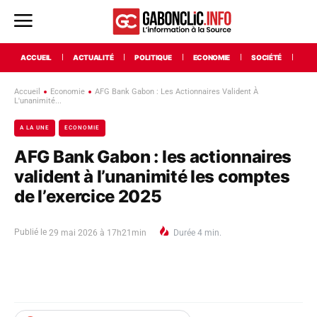
ACCUEIL
ACTUALITÉ
POLITIQUE
ECONOMIE
SOCIÉTÉ
INT
Accueil
Economie
AFG Bank Gabon : Les Actionnaires Valident À
L'unanimité...
A LA UNE
ECONOMIE
AFG Bank Gabon : les actionnaires
valident à l’unanimité les comptes
de l’exercice 2025
Publié le
29 mai 2026 à 17h21min
Durée
4
min.