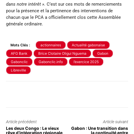
dans notre intérêt ».
C’est sur ces mots de remerciements
pour la présence et la pertinence des interventions de
chacun que le PCA a officiellement clos cette Assemblée
générale ordinaire.
Mots Clés :
actionnaires
Actualité gabonaise
AFG Bank
Brice Clotaire Oligui Nguema
Gabon
Gabonclic
Gabonclic.info
l’exercice 2025
Libreville
Article précédent
Article suivant
Les deux Congo : Le vieux
Gabon : Une transition dans
rêve d’intégration régionale
la continuité entre