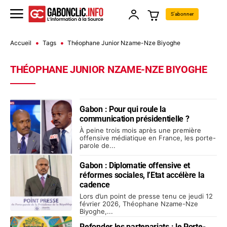
S'abonner
Accueil
Tags
Théophane Junior Nzame-Nze Biyoghe
THÉOPHANE JUNIOR NZAME-NZE BIYOGHE
Gabon : Pour qui roule la
communication présidentielle ?
À peine trois mois après une première
offensive médiatique en France, les porte-
parole de...
Gabon : Diplomatie offensive et
réformes sociales, l’Etat accélère la
cadence
Lors d’un point de presse tenu ce jeudi 12
février 2026, Théophane Nzame-Nze
Biyoghe,...
Refonder les partenariats : le Porte-