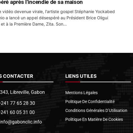
éré après l’incendie de sa maison
 vidéo devenue virale, l'artiste gospel Stéphanie Yockabed
nio a lancé un appel désespéré au Président Brice Oligui
t à la Première Dame, Zita. Son...
S CONTACTER
LIENS UTILES
1343, Libreville, Gabon
Mentions Légales
Politique De Confidentialité
+241 77 65 28 30
Conditions Générales D’Utilisation
+241 60 05 31 00
Politique En Matière De Cookies
info@gabonclic.info