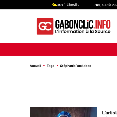
C
Libreville
26.6
Jeudi, 6 Août 20
ACCUEIL
ACTUALITÉ
POLI
Accueil
Tags
Stéphanie Yockabed
L’arti