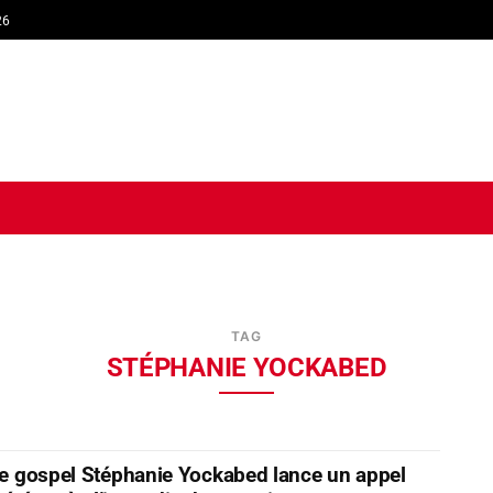
26
TIQUE
ECONOMIE
SOCIÉTÉ
INTERVIEW
SPORT
TRIB
TAG
STÉPHANIE YOCKABED
ste gospel Stéphanie Yockabed lance un appel