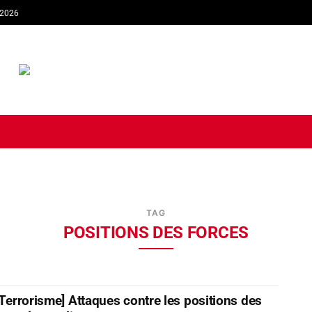
 2026
TIQUE
ECONOMIE
SOCIÉTÉ
INTERVIEW
SPORT
TRIB
TAG
POSITIONS DES FORCES
: Terrorisme] Attaques contre les positions des