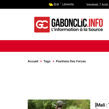
C
Libreville
23.8
Vendredi, 7 Août
ACCUEIL
ACTUALITÉ
POLI
Accueil
Tags
Positions Des Forces
[Mali 