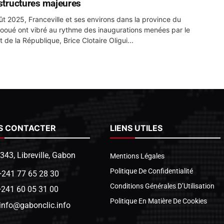
astructures majeures
ût 2025, Franceville et ses environs dans la province du
oué ont vibré au rythme des inaugurations menées par le
 de la République, Brice Clotaire Oligui...
S CONTACTER
LIENS UTILES
1343, Libreville, Gabon
Mentions Légales
Politique De Confidentialité
+241 77 65 28 30
Conditions Générales D’Utilisation
+241 60 05 31 00
Politique En Matière De Cookies
info@gabonclic.info