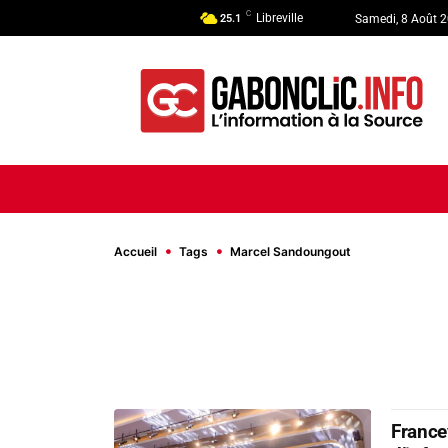
C
Libreville
25.1
Samedi, 8 Août 
ACCUEIL
ACTUALITÉ
POLI
Accueil
Tags
Marcel Sandoungout
France