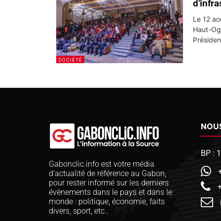
d’infr
Le 12 ao
Haut-Ogo
Président
SOCIÉTÉ
NOU
BP : 
Gabonclic.info est votre média
d’actualité de référence au Gabon,
pour rester informé sur les derniers
événements dans le pays et dans le
monde : politique, économie, faits
divers, sport, etc..