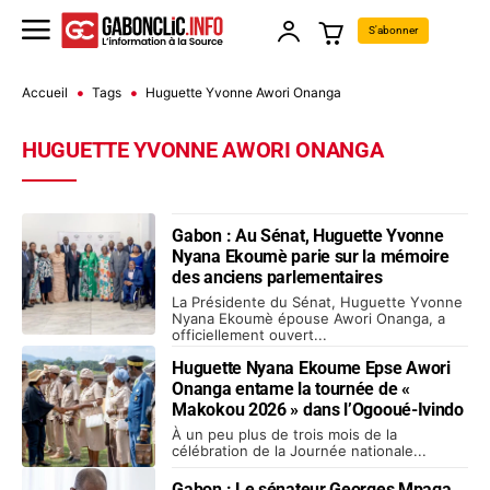
S'abonner
Accueil
Tags
Huguette Yvonne Awori Onanga
HUGUETTE YVONNE AWORI ONANGA
Gabon : Au Sénat, Huguette Yvonne
Nyana Ekoumè parie sur la mémoire
des anciens parlementaires
La Présidente du Sénat, Huguette Yvonne
Nyana Ekoumè épouse Awori Onanga, a
officiellement ouvert...
Huguette Nyana Ekoume Epse Awori
Onanga entame la tournée de «
Makokou 2026 » dans l’Ogooué-Ivindo
À un peu plus de trois mois de la
célébration de la Journée nationale...
Gabon : Le sénateur Georges Mpaga