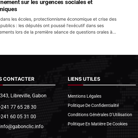
nement sur les urgences sociales et
miques
 dans les écoles, protectionnisme économique et crise des
 publics : les députés ont poussé l'exécutif dans ses
ements lors de la première séance de questions orales à...
S CONTACTER
LIENS UTILES
1343, Libreville, Gabon
Mentions Légales
Politique De Confidentialité
+241 77 65 28 30
Conditions Générales D’Utilisation
+241 60 05 31 00
Politique En Matière De Cookies
info@gabonclic.info