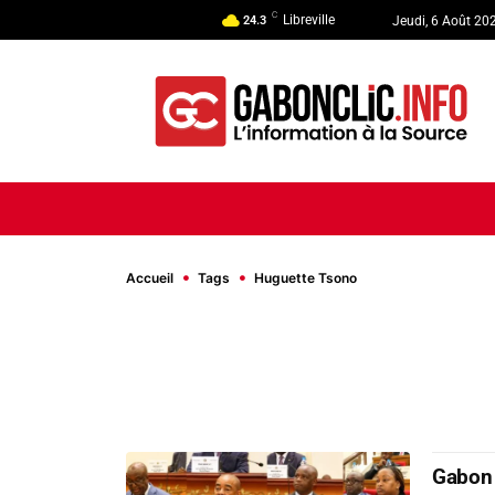
C
Libreville
24.3
Jeudi, 6 Août 20
ACCUEIL
ACTUALITÉ
POLI
Accueil
Tags
Huguette Tsono
Gabon 