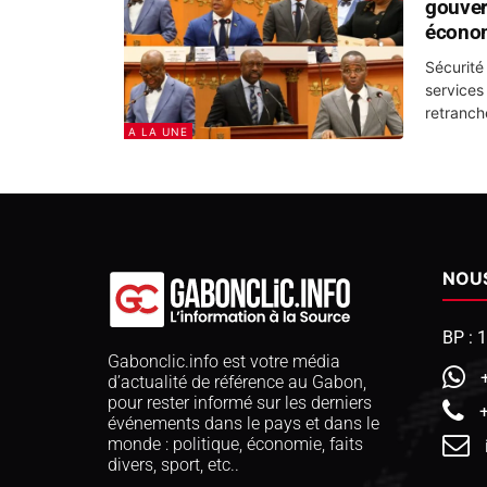
gouver
écono
Sécurité
services
retranch
A LA UNE
NOU
BP : 
Gabonclic.info est votre média
d’actualité de référence au Gabon,
pour rester informé sur les derniers
événements dans le pays et dans le
monde : politique, économie, faits
divers, sport, etc..