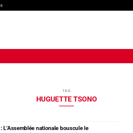
26
TIQUE
ECONOMIE
SOCIÉTÉ
INTERVIEW
SPORT
TRIB
TAG
HUGUETTE TSONO
: L’Assemblée nationale bouscule le