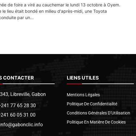
née de foire a viré au cauchemar le lundi 13 octobre à Oyem.
e le lieu était bondé en milieu d'après-midi, une Toyota
conduite par un...
S CONTACTER
LIENS UTILES
1343, Libreville, Gabon
Mentions Légales
Politique De Confidentialité
+241 77 65 28 30
Conditions Générales D’Utilisation
+241 60 05 31 00
Politique En Matière De Cookies
info@gabonclic.info