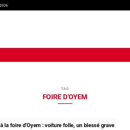
 2026
TIQUE
ECONOMIE
SOCIÉTÉ
INTERVIEW
SPORT
TRIB
TAG
FOIRE D'OYEM
 la foire d’Oyem : voiture folle, un blessé grave