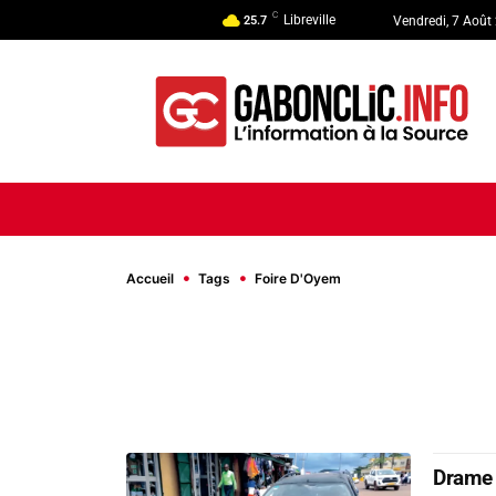
C
Libreville
25.7
Vendredi, 7 Août
ACCUEIL
ACTUALITÉ
POLI
Accueil
Tags
Foire D'Oyem
Drame à