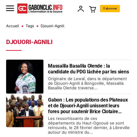
S'abonner
Accueil
Tags
Djouori-Agnili
DJOUORI-AGNILI
Massalila Basalila Olende : la
candidate du PDG lâchée par les siens
Originaire de Lewaî, dans le département
de Djouori-Agnili à Bongoville, Massalila
Basalila Olende traverse...
Gabon : Les populations des Plateaux
et de Djouori-Agnili unissent leurs
fores pour soutenir Brice Clotaire
Oligui Nguema
Les ressortissants de ces
départements du Haut-Ogooué se sont
retrouvés, le 28 février dernier, à Libreville
autour du ministre du...