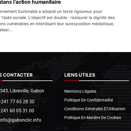
 dans l’action humanitaire
rnement burkinabè a adopté un texte rigoureux pour
l'aide sociale. L'objectif est double : restaurer la dignité des
ons vulnérables en interdisant leur surexposition médiatique,
liser...
S CONTACTER
LIENS UTILES
1343, Libreville, Gabon
Mentions Légales
Politique De Confidentialité
+241 77 65 28 30
Conditions Générales D’Utilisation
+241 60 05 31 00
Politique En Matière De Cookies
info@gabonclic.info