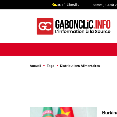
C
Libreville
25.1
Samedi, 8 Août 
ACCUEIL
ACTUALITÉ
POLI
Accueil
Tags
Distributions Alimentaires
Burkin