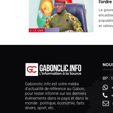
l’ordre
Le gouve
encadrer 
populati
et rationa
A LA UNE
NOU
BP : 
Gabonclic.info est votre média
d’actualité de référence au Gabon,
pour rester informé sur les derniers
événements dans le pays et dans le
monde : politique, économie, faits
divers, sport, etc..