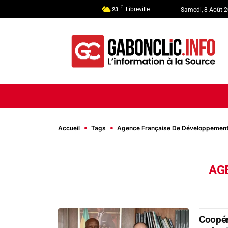
C
Libreville
23
Samedi, 8 Août 
ACCUEIL
ACTUALITÉ
POLI
Accueil
Tags
Agence Française De Développemen
AG
Coopér