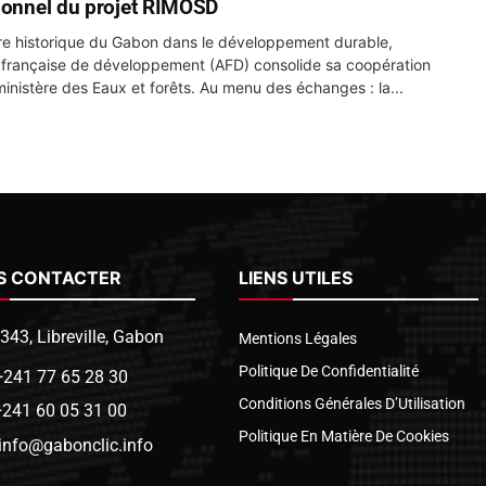
ionnel du projet RIMOSD
re historique du Gabon dans le développement durable,
 française de développement (AFD) consolide sa coopération
ministère des Eaux et forêts. Au menu des échanges : la...
S CONTACTER
LIENS UTILES
1343, Libreville, Gabon
Mentions Légales
Politique De Confidentialité
+241 77 65 28 30
Conditions Générales D’Utilisation
+241 60 05 31 00
Politique En Matière De Cookies
info@gabonclic.info