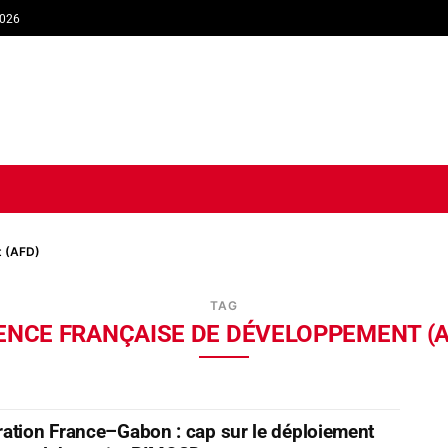
2026
TIQUE
ECONOMIE
SOCIÉTÉ
INTERVIEW
SPORT
TRIB
t (AFD)
TAG
ENCE FRANÇAISE DE DÉVELOPPEMENT (A
ation France–Gabon : cap sur le déploiement