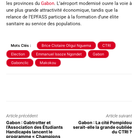
les provinces du
Gabon
. L’aéroport modernisé ouvre la voie à
une plus grande attractivité économique, tandis que la
relance de l’EPFASS participe à la formation d’une élite
sanitaire au service des populations.
Mots Clés :
Brice Clotaire Oligui Nguema
CTRI
Election
Emmanuel Issoze Ngondet
Gabon
Gabonclic
Makokou
Article précédent
Article suivant
Gabon : Gabtrotter et
Gabon : La cité Pompidou
l’Association des Étudiants
serait-elle la grande oubliée
Handicapés lancent le
du CTRI ?
programme « Champions