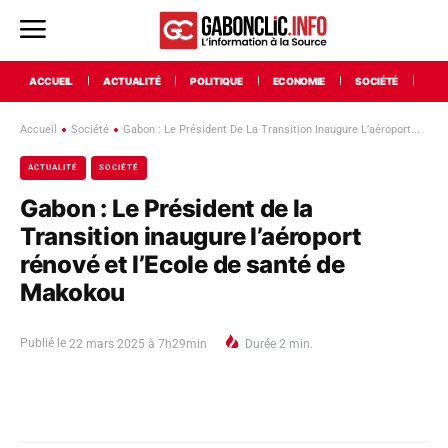
ACCUEIL
ACTUALITÉ
POLITIQUE
ECONOMIE
SOCIÉTÉ
INT
Accueil
Société
Gabon : Le Président De La Transition Inaugure L’aéroport...
ACTUALITÉ
SOCIÉTÉ
Gabon : Le Président de la
Transition inaugure l’aéroport
rénové et l’Ecole de santé de
Makokou
Publié le
22 mars 2025 à 7h29min
Durée
2
min.