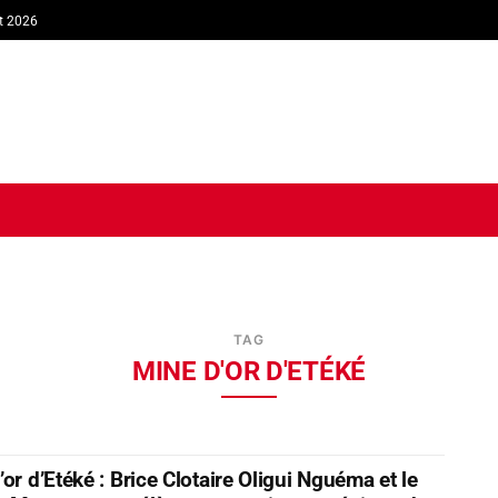
t 2026
TIQUE
ECONOMIE
SOCIÉTÉ
INTERVIEW
SPORT
TRIB
TAG
MINE D'OR D'ETÉKÉ
or d’Etéké : Brice Clotaire Oligui Nguéma et le