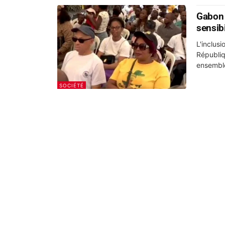
Gabon 
sensibi
L'inclus
Républiq
ensemble.
SOCIÉTÉ