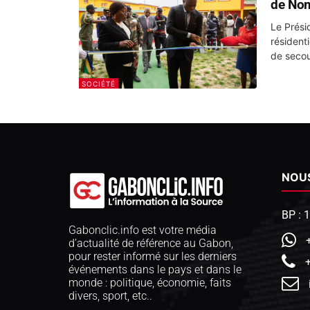
de No
Le Présid
résident
de seco
SOCIÉTÉ
NOU
BP : 
Gabonclic.info est votre média
d’actualité de référence au Gabon,
pour rester informé sur les derniers
événements dans le pays et dans le
monde : politique, économie, faits
divers, sport, etc..