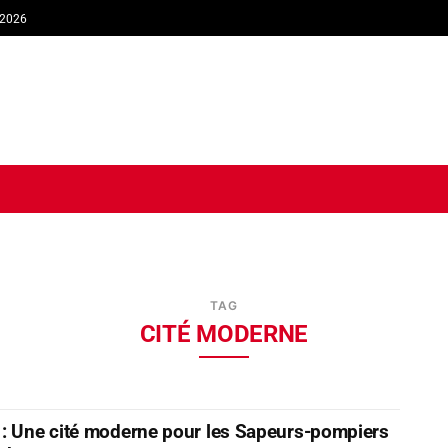
 2026
TIQUE
ECONOMIE
SOCIÉTÉ
INTERVIEW
SPORT
TRIB
TAG
CITÉ MODERNE
: Une cité moderne pour les Sapeurs-pompiers