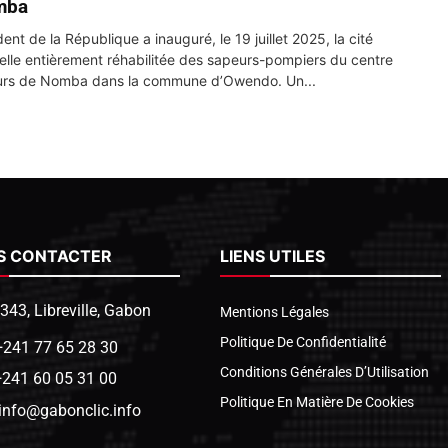
mba
ent de la République a inauguré, le 19 juillet 2025, la cité
ielle entièrement réhabilitée des sapeurs-pompiers du centre
urs de Nomba dans la commune d’Owendo. Un...
S CONTACTER
LIENS UTILES
1343, Libreville, Gabon
Mentions Légales
Politique De Confidentialité
+241 77 65 28 30
Conditions Générales D’Utilisation
+241 60 05 31 00
Politique En Matière De Cookies
info@gabonclic.info