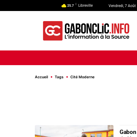
C
Libreville
25.7
Vendredi, 7 Août
ACCUEIL
ACTUALITÉ
POLI
Accueil
Tags
Cité Moderne
Gabon 