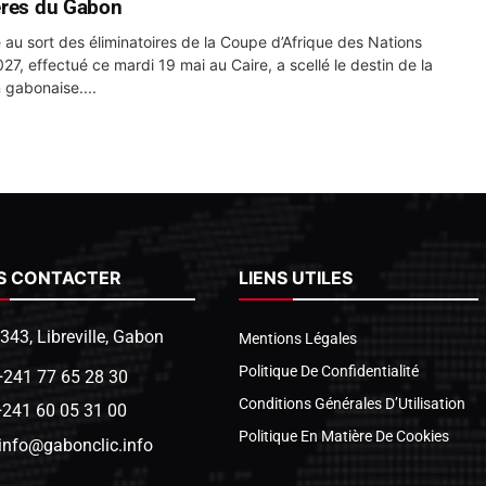
res du Gabon
e au sort des éliminatoires de la Coupe d’Afrique des Nations
27, effectué ce mardi 19 mai au Caire, a scellé le destin de la
n gabonaise....
S CONTACTER
LIENS UTILES
1343, Libreville, Gabon
Mentions Légales
Politique De Confidentialité
+241 77 65 28 30
Conditions Générales D’Utilisation
+241 60 05 31 00
Politique En Matière De Cookies
info@gabonclic.info