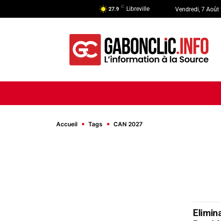
C
Libreville
27.9
Vendredi, 7 Août
ACCUEIL
ACTUALITÉ
POLI
Accueil
Tags
CAN 2027
Elimin